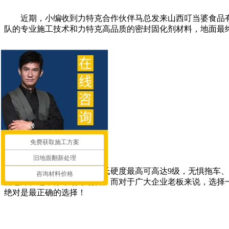
近期，小编收到力特克合作伙伴马总发来山西叮当婆食品
队的专业施工技术和力特克高品质的密封固化剂材料，地面最
免费获取施工方案
旧地面翻新处理
力特克固化剂地坪，莫氏硬度最高可高达9级，无惧拖车
咨询材料价格
流仓库、地下停车场等场所。而对于广大企业老板来说，选择
绝对是最正确的选择！